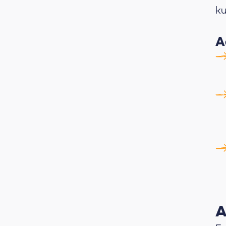
ku
A
A