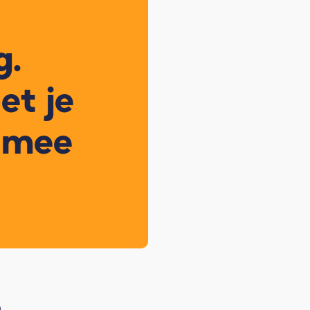
g.
t je
 mee
n