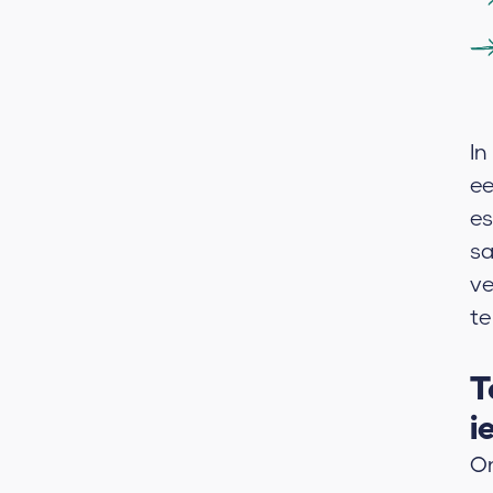
In
ee
es
sa
ve
te
T
i
On