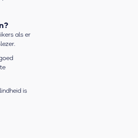
en?
ikers als er
lezer.
 goed
te
indheid is