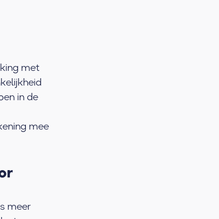
lking met
kelijkheid
en in de
ekening mee
or
ds meer