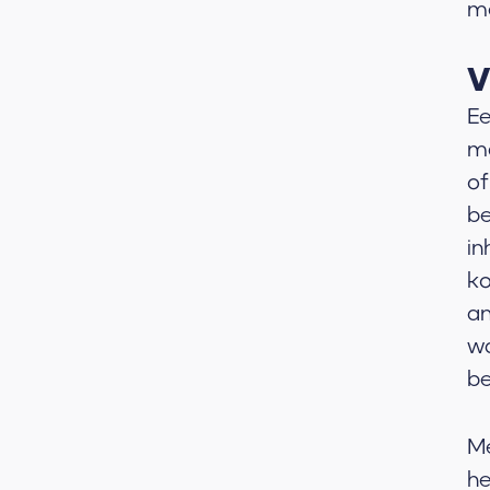
me
V
Ee
ma
of
be
in
ko
an
wa
be
Me
he