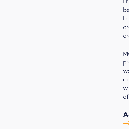
Er
be
be
or
or
Me
pr
wo
ap
wi
of
A