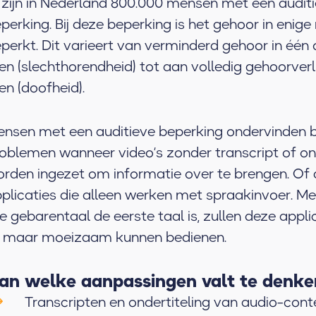
 zijn in Nederland 800.000 mensen met een audit
perking. Bij deze beperking is het gehoor in enig
perkt. Dit varieert van verminderd gehoor in één 
en (slechthorendheid) tot aan volledig gehoorverli
en (doofheid).
nsen met een auditieve beperking ondervinden b
oblemen wanneer video’s zonder transcript of ond
rden ingezet om informatie over te brengen. Of
plicaties die alleen werken met spraakinvoer. M
e gebarentaal de eerste taal is, zullen deze applic
 maar moeizaam kunnen bedienen.
an welke aanpassingen valt te denk
Transcripten en ondertiteling van audio-cont