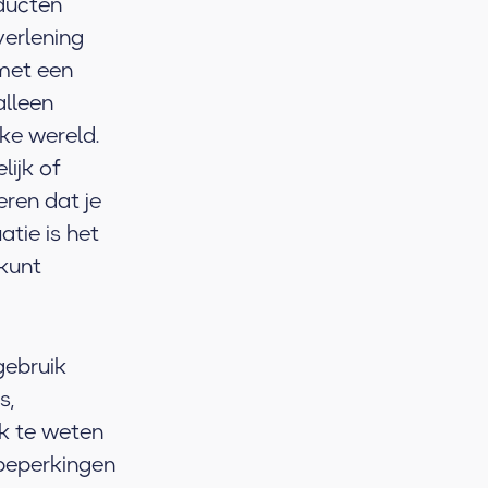
ducten
verlening
 met een
alleen
ke wereld.
ijk of
eren dat je
uatie is het
 kunt
gebruik
s,
jk te weten
 beperkingen