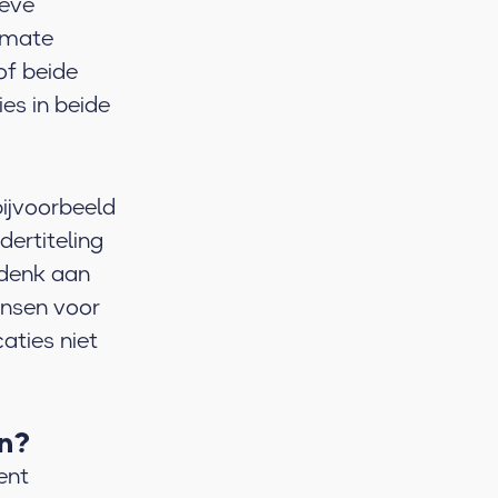
ieve
e mate
of beide
es in beide
ijvoorbeeld
ertiteling
 denk aan
ensen voor
aties niet
en?
ent