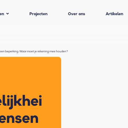
en
Projecten
Over ons
Artikelen
 een beperking. Waar moet je rekening mee houden?
lijkhei
ensen