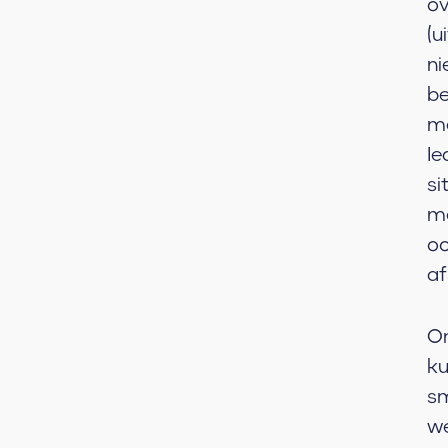
ov
(u
ni
be
me
Ie
si
me
oo
af
Om
ku
sm
we