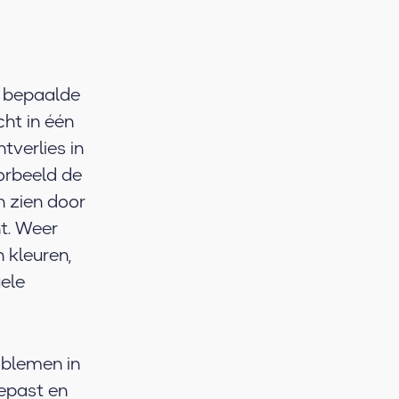
n bepaalde
cht in één
tverlies in
orbeeld de
n zien door
nt. Weer
 kleuren,
ele
oblemen in
gepast en