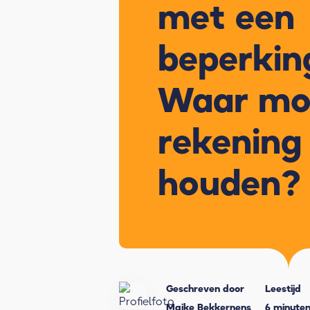
met een
beperkin
Waar moe
rekening
houden?
Geschreven door
Leestijd
Maike Bekkernens
6 minute