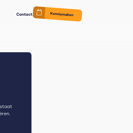
Kennismaken
Contact
 staat
ëren.