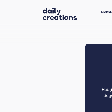
Dienst
Heb j
dage