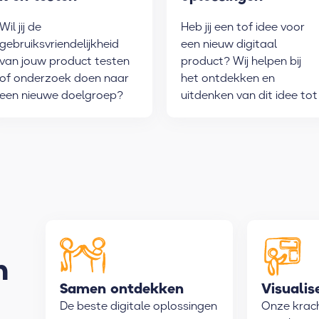
ontdekken en
Wil jij de
Heb jij een tof idee voor
uitdenken
gebruiksvriendelijkheid
een nieuw digitaal
van jouw product testen
product? Wij helpen bij
of onderzoek doen naar
het ontdekken en
een nieuwe doelgroep?
uitdenken van dit idee tot
Wij helpen bij het
een werkend prototype.
opzetten en uitvoeren
van het onderzoek.
n
Samen ontdekken
Visualis
De beste digitale oplossingen
Onze kracht