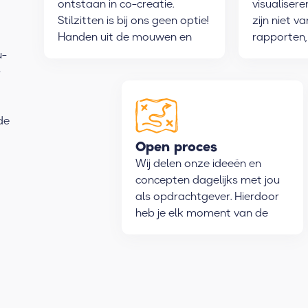
ontstaan in co-creatie.
visualisere
Stilzitten is bij ons geen optie!
zijn niet v
Handen uit de mouwen en
rapporten,
samen aan de slag.
zegt meer
u-
woorden.
-
de
Open proces
Wij delen onze ideeën en
concepten dagelijks met jou
als opdrachtgever. Hierdoor
heb je elk moment van de
dag inzicht in het proces.